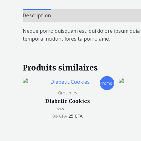
Description
Avis (0)
Neque porro quisquam est, qui dolore ipsum quia d
tempora incidunt lores ta porro ame.
Produits similaires
Le
Le
Promo !
prix
prix
initial
actuel
Groceries
était :
est :
Diabetic Cookies
35 CFA.
25 CFA.
35
CFA
25
CFA
Note
0
sur
5