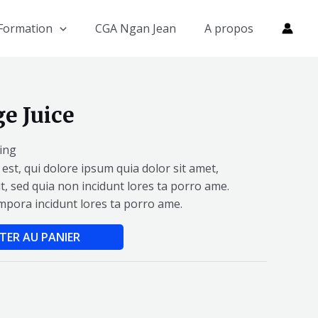
Formation
CGA Ngan Jean
A propos
e Juice
ing
st, qui dolore ipsum quia dolor sit amet,
it, sed quia non incidunt lores ta porro ame.
pora incidunt lores ta porro ame.
TER AU PANIER