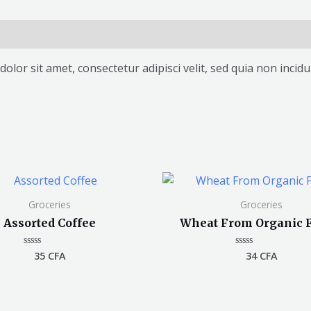
olor sit amet, consectetur adipisci velit, sed quia non inc
Groceries
Groceries
Assorted Coffee
Wheat From Organic 
35
CFA
34
CFA
Note
Note
0
0
sur
sur
5
5