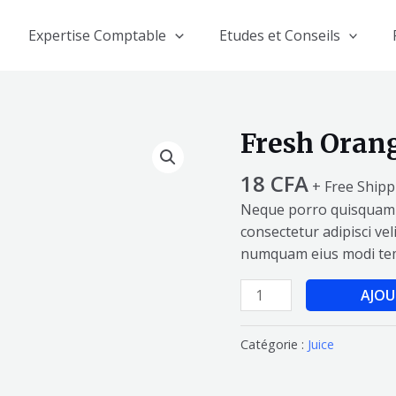
Expertise Comptable
Etudes et Conseils
Fresh Orang
quantité
de
18
CFA
Fresh
+ Free Shipp
Orange
Neque porro quisquam e
Juice
consectetur adipisci vel
numquam eius modi tem
AJOU
Catégorie :
Juice