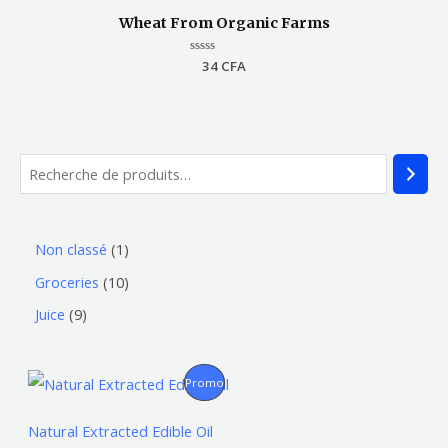
Wheat From Organic Farms
Note
34
CFA
0
sur
5
Non classé
1
Groceries
10
Juice
9
L
L
P
Promo
e
e
p
p
R
r
r
Natural Extracted Edible Oil
i
i