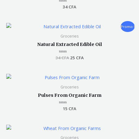
Note
34
CFA
0
sur
5
Le
Le
Promo !
prix
prix
initial
actuel
Groceries
était :
est :
Natural Extracted Edible Oil
34 CFA.
25 CFA.
34
Note
CFA
25
CFA
0
sur
5
Groceries
Pulses From Organic Farm
Note
15
CFA
0
sur
5
Groceries