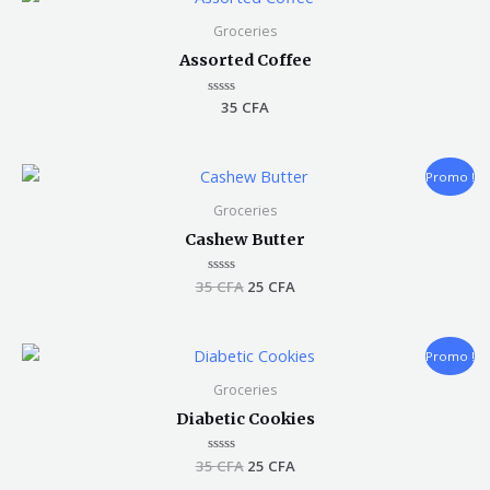
Groceries
Assorted Coffee
Note
35
CFA
0
sur
5
Le
Le
Promo !
prix
prix
initial
actuel
Groceries
était :
est :
Cashew Butter
35 CFA.
25 CFA.
35
Note
CFA
25
CFA
0
sur
5
Le
Le
Promo !
prix
prix
initial
actuel
Groceries
était :
est :
Diabetic Cookies
35 CFA.
25 CFA.
35
Note
CFA
25
CFA
0