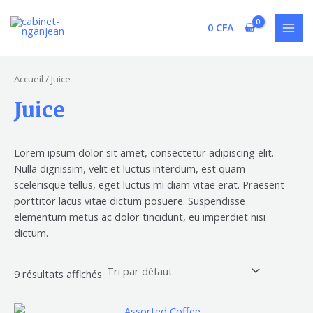
Aller
R
9
1
1
MAI
au
0
CFA
e
p
p
0
MEN
contenu
c
r
r
p
h
o
o
r
Accueil
/ Juice
e
d
d
o
Juice
r
u
u
d
c
i
i
u
h
t
t
i
Lorem ipsum dolor sit amet, consectetur adipiscing elit.
Nulla dignissim, velit et luctus interdum, est quam
e
s
t
scelerisque tellus, eget luctus mi diam vitae erat. Praesent
s
porttitor lacus vitae dictum posuere. Suspendisse
elementum metus ac dolor tincidunt, eu imperdiet nisi
dictum.
9 résultats affichés