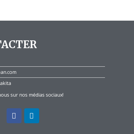
TACTER
ean.com
akita
nous sur nos médias sociaux!
F
L
a
i
c
n