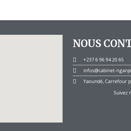
NOUS CON
+237 6 96 94 20 65
infos@cabinet-nganj
Yaoundé, Carrefour p
Suivez 